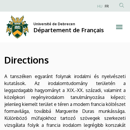
Directions
Aller
HU
FR
au
Anonim
|
contenu
Felhasználói
principal
Université de Debrecen
Département
fiók
Département de Français
menüje
de
Français
Directions
A tanszéken egyaránt folynak irodalmi és nyelvészeti
kutatások. Az irodalomtudomány területén a
leggazdagabb hagyományt a XIX.-XX. századi, valamint a
középkori regényirodalom tanulmányozása képezi;
jelenleg kiemelt terület e téren a modern francia költészet
formavilága, továbbá Marguerite Duras munkássága.
Különböző műfajokhoz tartozó szövegek szerkezeti
vizsgálata folyik a francia irodalom legrégibb korszakát