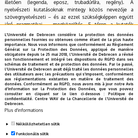
illetően (legenda, eposz, trubadúrlíra, regény). A
nyelvészeti kutatásoknak mintegy közös nevezője a
szövegnyelvészeti – és az ezzel szükségképpen együtt
járó pragmatikai – megközelítés. E téren a kutatók
érdeklődése főként a koherencia feltételeire, a névmások
L'Université de Debrecen considère la protection des données
szövegbeli viselkedésére, valamint az ellentétes és
personnelles fournies ou obtenues comme étant de la plus haute
importance. Nous vous informons que conformément au Règlement
megengedő viszonyok logikai aspektusaira irányul.
Général sur la Protection des Données, appliqué de manière
Kapcsolódnak a szövegnyelvészeti tanulmányokhoz
obligatoire depuis le 25 mai 2018, l'Université de Debrecen a révisé
son fonctionnement et intégré les dispositions du RGPD dans ses
elbeszéléselméleti vizsgálatok is, a nyelvtudományi
schémas de traitement et de protection des données. Par le passé,
ihletésű francia narratológia hagyományát folytatva.
l'Université de Debrecen avait déjà traité les données personnelles
des utilisateurs avec les précautions qui s'imposent, conformément
Jelentősek a fordítás elméletére és gyakorlatára, valamint
aux réglementations existantes en matière de traitement des
a számítógéppel támogatott didaktikára vonatkozó
données. Conformément au RGPD, nous avons mis à jour notre Avis
d'information sur la Protection des Données, que vous pouvez
kutatások, amelyek újabban a spanyol nyelvre is
consulter en cliquant sur le lien ci-dessous : Politique de
kiterjednek. Hosszú idő óta tanulmányozott kérdés a
confidentialité. Centre WAV de la Chancellerie de l'Université de
Debrecen.
tanszéken az újlatin nyelvek kialakulása, a kései latin nyelv
Plus d'informations
problematikájával együtt. Mind az irodalomtudományi,
mind a nyelvtudományi munkálatok publikációs fóruma a
Nélkülözhetetlen sütik
tanszék sok évtizedes múltra visszatekintő, külföldön is
Funkcionális sütik
ismert francia nyelvű sorozata, a
Studia Romanica
.