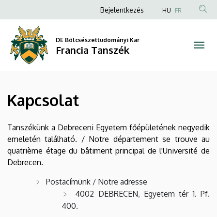
Kapcsolat
Ugrás
Anonim
Bejelentkezés
HU
FR
a
Felhasználói
|
tartalomra
fiók
DE Bölcsészettudományi Kar
Francia
Francia Tanszék
menüje
Tanszék
Kapcsolat
Tanszékünk a Debreceni Egyetem főépületének negyedik
emeletén található. / Notre département se trouve au
quatrième étage du bâtiment principal de l'Université de
Debrecen.
Postacímünk / Notre adresse
4002 DEBRECEN, Egyetem tér 1. Pf.
400.