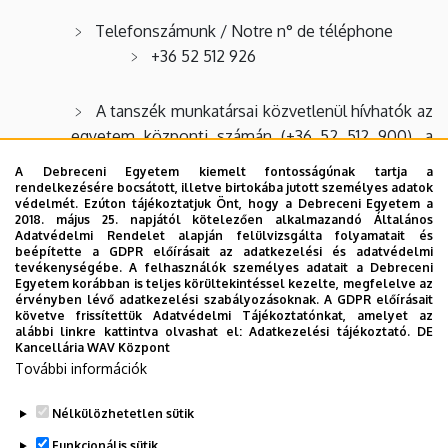
Telefonszámunk / Notre n° de téléphone
+36 52 512 926
A tanszék munkatársai közvetlenül hívhatók az
egyetem központi számán (+36 52 512 900), a
mellékek közvetlen tárcsázásával (lásd a
A Debreceni Egyetem kiemelt fontosságúnak tartja a
munkatársakat felsoroló oldalon). / Nos collègues
rendelkezésére bocsátott, illetve birtokába jutott személyes adatok
védelmét. Ezúton tájékoztatjuk Önt, hogy a Debreceni Egyetem a
peuvent être joints en composant directement le
2018. május 25. napjától kötelezően alkalmazandó Általános
n° de leur poste (voir à la page présentant
Adatvédelmi Rendelet alapján felülvizsgálta folyamatait és
beépítette a GDPR előírásait az adatkezelési és adatvédelmi
l'équipe) après le n° du standard de l'université:
tevékenységébe. A felhasználók személyes adatait a Debreceni
+36 52 512 900.
Egyetem korábban is teljes körültekintéssel kezelte, megfelelve az
érvényben lévő adatkezelési szabályozásoknak. A GDPR előírásait
A tanszék ügyvivő szakértőjének e-mail címe /
követve frissítettük Adatvédelmi Tájékoztatónkat, amelyet az
alábbi linkre kattintva olvashat el:
Adatkezelési tájékoztató.
DE
L'adresse électronique de la secrétaire du
Kancellária WAV Központ
département
További információk
forgacs.aniko@arts.unideb.hu
Nélkülözhetetlen sütik
Legutóbbi frissítés:
2023. 10. 19. 07:48
Funkcionális sütik