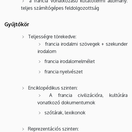
a francia vonatkozású kutatótermi állomány:
teljes számítógépes feldolgozottság
Gyűjtőkör
Teljességre törekedve:
francia irodalmi szövegek + szekunder
irodalom
francia irodalomelmélet
francia nyelvészet
Enciklopédikus szinten:
A francia civilizációra, kultúrára
vonatkozó dokumentumok
szótárak, lexikonok
Reprezentációs szinten: