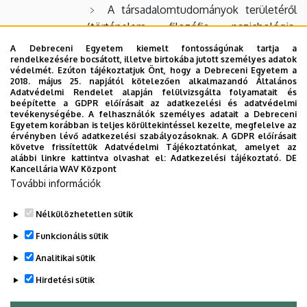
A társadalomtudományok területéről
(történelem, filozófia, pszichológia,
szociológia, néprajz) a legjelentősebb
A Debreceni Egyetem kiemelt fontosságúnak tartja a
francia szerzők művei
rendelkezésére bocsátott, illetve birtokába jutott személyes adatok
védelmét. Ezúton tájékoztatjuk Önt, hogy a Debreceni Egyetem a
2018. május 25. napjától kötelezően alkalmazandó Általános
Adatvédelmi Rendelet alapján felülvizsgálta folyamatait és
Hírek, események
beépítette a GDPR előírásait az adatkezelési és adatvédelmi
tevékenységébe. A felhasználók személyes adatait a Debreceni
Új könyveink
Egyetem korábban is teljes körültekintéssel kezelte, megfelelve az
érvényben lévő adatkezelési szabályozásoknak. A GDPR előírásait
követve frissítettük Adatvédelmi Tájékoztatónkat, amelyet az
Hasznos könyvtári linkek
alábbi linkre kattintva olvashat el:
Adatkezelési tájékoztató.
DE
Kancellária WAV Központ
Fontosabb debreceni könyvtárak
További információk
Kapcsolat
Nélkülözhetetlen sütik
Legutóbbi frissítés:
2024. 11. 27. 10:41
Funkcionális sütik
Analitikai sütik
Hirdetési sütik