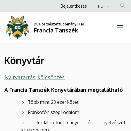
Könyvtár
Ugrás
Anonim
Bejelentkezés
HU
FR
a
Felhasználói
|
tartalomra
fiók
DE Bölcsészettudományi Kar
Francia
Francia Tanszék
menüje
Tanszék
Könyvtár
Nyitvatartás, kölcsönzés
A Francia Tanszék Könyvtárában megtalálható
Több mint 23 ezer kötet
Frankofón szépirodalom
Irodalomtudományi és nyelvészeti
szakirodalom