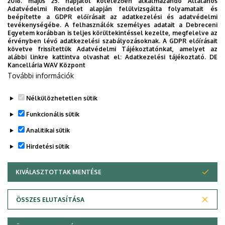
2018. május 25. napjától kötelezően alkalmazandó Általános
támogatásával, a Nemzeti Fejlesztési Terv keretében
Adatvédelmi Rendelet alapján felülvizsgálta folyamatait és
beépítette a GDPR előírásait az adatkezelési és adatvédelmi
valósult meg.A felsőoktatás szerkezeti és tartalmi
tevékenységébe. A felhasználók személyes adatait a Debreceni
fejlesztése / HEFOP-3.3.1-P.-2004-09-0134/1.0
Egyetem korábban is teljes körültekintéssel kezelte, megfelelve az
érvényben lévő adatkezelési szabályozásoknak. A GDPR előírásait
Kiadta a Bölcsész Konzorcium
követve frissítettük Adatvédelmi Tájékoztatónkat, amelyet az
alábbi linkre kattintva olvashat el:
Adatkezelési tájékoztató.
DE
Impresszum
Kancellária WAV Központ
További információk
Belépés/Enter
Nélkülözhetetlen sütik
Legutóbbi frissítés:
2026. 04. 10. 13:39
Funkcionális sütik
Analitikai sütik
Hirdetési sütik
KIVÁLASZTOTTAK MENTÉSE
WITHDRAW CONSENT
Adatvédelem
Adatvédelem
ÖSSZES ELUTASÍTÁSA
Technikai információk