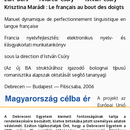
Krisztina Marádi : Le français au bout des doigts
Manuel dynamique de perfectionnement linguistique en
langue française
Francia nyelvfejlesztés: elektronikus nyelv- és
írásgyakorlati munkatankönyv
sous la direction d’István Csűry
(Az új BA struktúrához igazodó bolognai típusú
romanisztika alapszak oktatását segítő tananyag)
Debrecen — Budapest — Piliscsaba, 2006
A projekt az
Európai Unió
A Debreceni Egyetem kiemelt fontosságúnak tartja a
rendelkezésére bocsátott, illetve birtokába jutott személyes adatok
védelmét. Ezúton tájékoztatjuk Önt, hogy a Debreceni Egyetem a