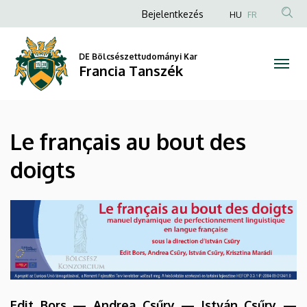
Le
Ugrás
Anonim
Bejelentkezés
HU
FR
a
Felhasználói
français
tartalomra
fiók
DE Bölcsészettudományi Kar
au
Francia Tanszék
menüje
bout
des
Le français au bout des
doigts
doigts
|
Francia
Tanszék
Edit Bors — Andrea Csűry — István Csűry —