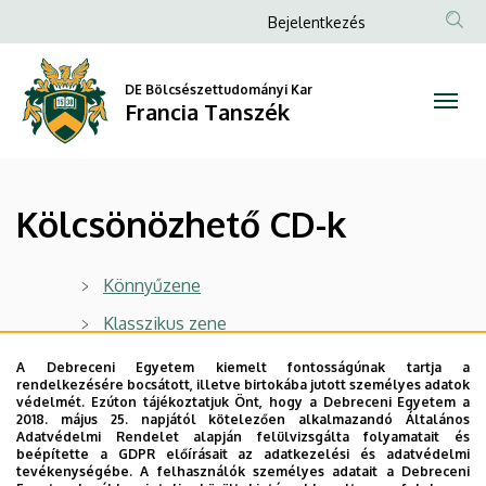
Kölcsönözhető
Ugrás
Anonim
Bejelentkezés
a
Felhasználói
CD-
tartalomra
fiók
DE Bölcsészettudományi Kar
k
Francia Tanszék
menüje
|
Francia
Kölcsönözhető CD-k
Tanszék
Könnyűzene
Klasszikus zene
A Debreceni Egyetem kiemelt fontosságúnak tartja a
A gyűjtemény a Francia Intézet Médiatárának ajándéka
rendelkezésére bocsátott, illetve birtokába jutott személyes adatok
védelmét. Ezúton tájékoztatjuk Önt, hogy a Debreceni Egyetem a
2018. május 25. napjától kötelezően alkalmazandó Általános
Legutóbbi frissítés:
2025. 10. 10. 11:31
Adatvédelmi Rendelet alapján felülvizsgálta folyamatait és
beépítette a GDPR előírásait az adatkezelési és adatvédelmi
tevékenységébe. A felhasználók személyes adatait a Debreceni