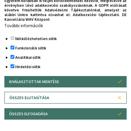
Egyetem korábban is teljes körültekintéssel kezelte, megfelelve az
érvényben lévő adatkezelési szabályozásoknak. A GDPR előírásait
követve frissítettük Adatvédelmi Tájékoztatónkat, amelyet az
alábbi linkre kattintva olvashat el:
Adatkezelési tájékoztató.
DE
Kancellária WAV Központ
További információk
Nélkülözhetetlen sütik
Funkcionális sütik
Analitikai sütik
Hirdetési sütik
KIVÁLASZTOTTAK MENTÉSE
WITHDRAW CONSENT
Adatvédelem
Adatvédelem
ÖSSZES ELUTASÍTÁSA
Technikai információk
ÖSSZES ELFOGADÁSA
Szerzői jog © 2026 Unideb