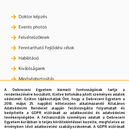
Doktor képzés
Events photos
Felvételizőknek
Fenntartható Fejlődési célok
Habilitáció
Kiválóságaink
Minőségbiztosítás
Nyilvános adatok
A Debreceni Egyetem kiemelt fontosságúnak tartja a
rendelkezésére bocsátott, illetve birtokába jutott személyes adatok
védelmét. Ezúton tájékoztatjuk Önt, hogy a Debreceni Egyetem a
Nyomtatványok, bizonylatok
2018. május 25. napjától kötelezően alkalmazandó Általános
Adatvédelmi Rendelet alapján felülvizsgálta folyamatait és
Oktatás
beépítette a GDPR előírásait az adatkezelési és adatvédelmi
tevékenységébe. A felhasználók személyes adatait a Debreceni
Statisztikák
Egyetem korábban is teljes körültekintéssel kezelte, megfelelve az
érvényben lévő adatkezelési szabályozásoknak. A GDPR előírásait