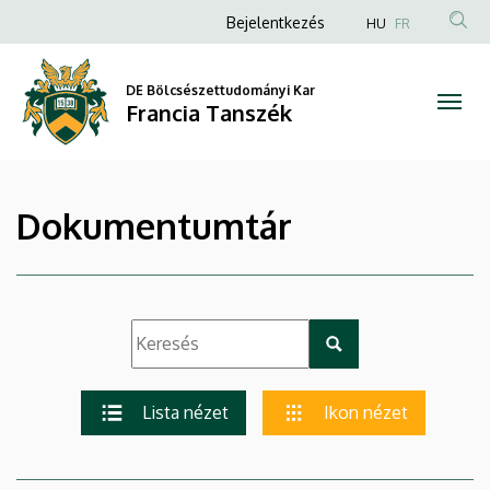
|
Ugrás
Anonim
Bejelentkezés
HU
FR
a
Felhasználói
Francia
tartalomra
fiók
DE Bölcsészettudományi Kar
Tanszék
Francia Tanszék
menüje
Dokumentumtár
Lista nézet
Ikon nézet