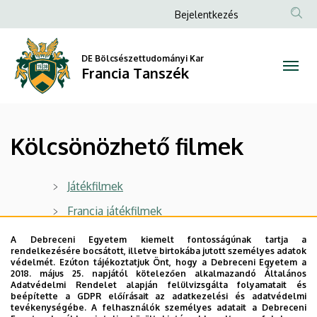
Kölcsönözhető
Ugrás
Anonim
Bejelentkezés
a
Felhasználói
filmek
tartalomra
fiók
DE Bölcsészettudományi Kar
|
Francia Tanszék
menüje
Francia
Tanszék
Kölcsönözhető filmek
Játékfilmek
Francia játékfilmek
Dokumentumfilmek
A Debreceni Egyetem kiemelt fontosságúnak tartja a
rendelkezésére bocsátott, illetve birtokába jutott személyes adatok
védelmét. Ezúton tájékoztatjuk Önt, hogy a Debreceni Egyetem a
A gyűjtemény a Francia Intézet Médiatárának ajándéka.
2018. május 25. napjától kötelezően alkalmazandó Általános
Adatvédelmi Rendelet alapján felülvizsgálta folyamatait és
beépítette a GDPR előírásait az adatkezelési és adatvédelmi
Legutóbbi frissítés:
2025. 10. 10. 11:32
tevékenységébe. A felhasználók személyes adatait a Debreceni