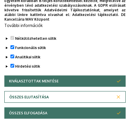
Egyetem korábban is teljes körültekintéssel kezelte, megfelelve az
érvényben lévő adatkezelési szabályozásoknak. A GDPR előírásait
követve frissítettük Adatvédelmi Tájékoztatónkat, amelyet az
alábbi linkre kattintva olvashat el:
Adatkezelési tájékoztató.
DE
Kancellária WAV Központ
További információk
Nélkülözhetetlen sütik
Funkcionális sütik
Analitikai sütik
Hirdetési sütik
KIVÁLASZTOTTAK MENTÉSE
WITHDRAW CONSENT
Adatvédelem
Adatvédelem
ÖSSZES ELUTASÍTÁSA
Technikai információk
ÖSSZES ELFOGADÁSA
Szerzői jog © 2026 Unideb